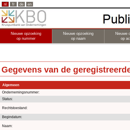
nl
fr
de
en
Nieuwe opzoeking
Nieuwe opzoeking
Nieuwe 
op nummer
op naam
op act
Gegevens van de geregistreerde 
Algemeen
Ondernemingsnummer:
Status:
Rechtstoestand:
Begindatum:
Naam: