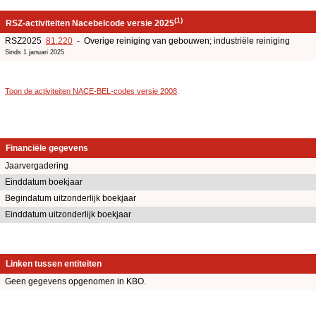
(1)
RSZ-activiteiten Nacebelcode versie 2025
RSZ2025
81.220
- Overige reiniging van gebouwen; industriële reiniging
Sinds 1 januari 2025
Toon de activiteiten NACE-BEL-codes versie 2008
.
Financiële gegevens
Jaarvergadering
Einddatum boekjaar
Begindatum uitzonderlijk boekjaar
Einddatum uitzonderlijk boekjaar
Linken tussen entiteiten
Geen gegevens opgenomen in KBO.