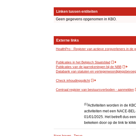
Linken tussen entiteiten
Geen gegevens opgenomen in KBO.
Externe links
HealthPro - Register van actieve zorgverleners in de
Publicaties in het Belgisch Staatsblad
Publicaties van de jaarrekeningen bij de NBB
Databank van statuten en vertegenwoordigingsbevoegd
Check inhoudingsplicht
Centraal register van bestuursverboden - aanmelden
(1)
Activiteiten worden in de K
activiteiten met een NACE-BEL-
01/01/2025. Het betreft dus een
bekeken door op de link te kli
Naar boven
Terug