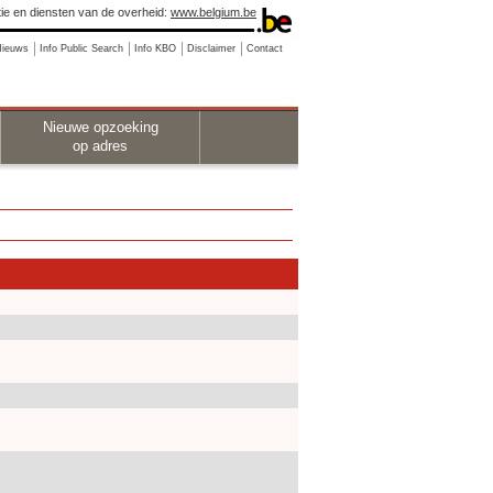
ie en diensten van de overheid:
www.belgium.be
Nieuws
Info Public Search
Info KBO
Disclaimer
Contact
Nieuwe opzoeking
op adres