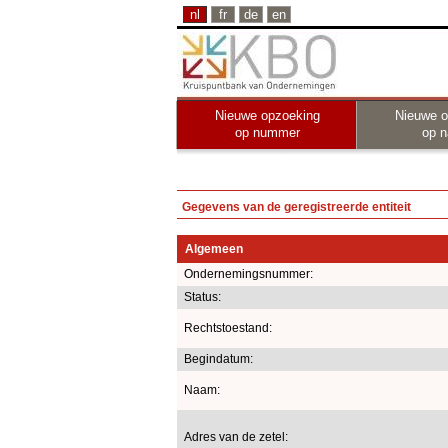
nl
fr
de
en
Nieuwe opzoeking
Nieuwe o
op nummer
op 
Gegevens van de geregistreerde entiteit
Algemeen
Ondernemingsnummer:
Status:
Rechtstoestand:
Begindatum:
Naam:
Adres van de zetel: