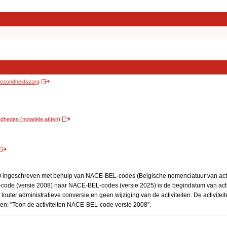
 gezondheidszorg
heden (notariële akten)
BO ingeschreven met behulp van NACE-BEL-codes (Belgische nomenclatuur van activ
code (versie 2008) naar NACE-BEL-codes (versie 2025) is de begindatum van activ
 louter administratieve conversie en geen wijziging van de activiteiten. De activi
kken: "Toon de activiteiten NACE-BEL-code versie 2008".