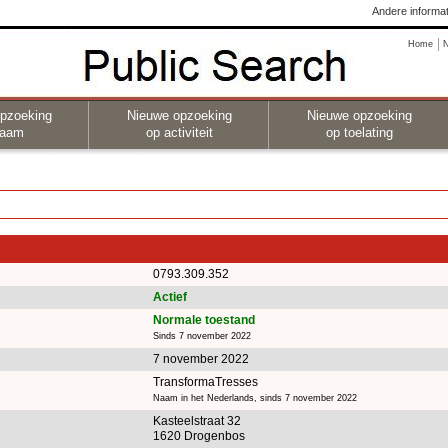
Andere informat
Home
pzoeking
Nieuwe opzoeking
Nieuwe opzoeking
naam
op activiteit
op toelating
0793.309.352
Actief
Normale toestand
Sinds 7 november 2022
7 november 2022
TransformaTresses
Naam in het Nederlands, sinds 7 november 2022
Kasteelstraat 32
1620 Drogenbos