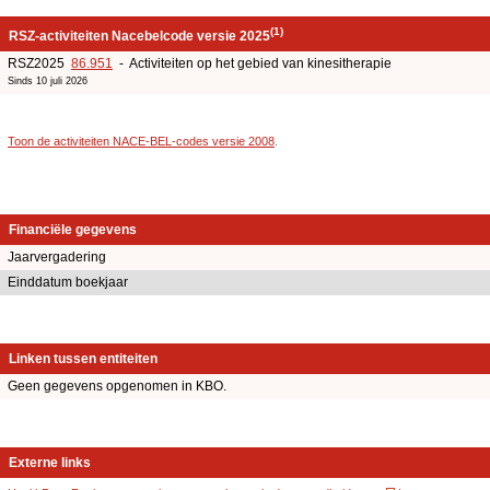
(1)
RSZ-activiteiten Nacebelcode versie 2025
RSZ2025
86.951
- Activiteiten op het gebied van kinesitherapie
Sinds 10 juli 2026
Toon de activiteiten NACE-BEL-codes versie 2008
.
Financiële gegevens
Jaarvergadering
Einddatum boekjaar
Linken tussen entiteiten
Geen gegevens opgenomen in KBO.
Externe links