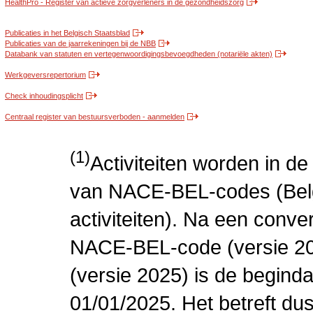
HealthPro - Register van actieve zorgverleners in de gezondheidszorg
Publicaties in het Belgisch Staatsblad
Publicaties van de jaarrekeningen bij de NBB
Databank van statuten en vertegenwoordigingsbevoegdheden (notariële akten)
Werkgeversrepertorium
Check inhoudingsplicht
Centraal register van bestuursverboden - aanmelden
(1)
Activiteiten worden in 
van NACE-BEL-codes (Bel
activiteiten). Na een conve
NACE-BEL-code (versie 2
(versie 2025) is de beginda
01/01/2025. Het betreft dus