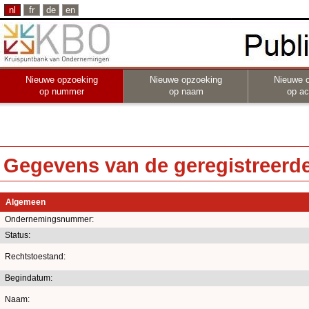
nl
fr
de
en
Nieuwe opzoeking
Nieuwe opzoeking
Nieuwe 
op nummer
op naam
op act
Gegevens van de geregistreerde 
Algemeen
Ondernemingsnummer:
Status:
Rechtstoestand:
Begindatum:
Naam: