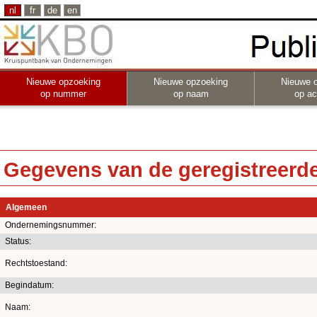
nl
fr
de
en
Nieuwe opzoeking
Nieuwe opzoeking
Nieuwe 
op nummer
op naam
op act
Gegevens van de geregistreerde 
Algemeen
Ondernemingsnummer:
Status:
Rechtstoestand:
Begindatum:
Naam: