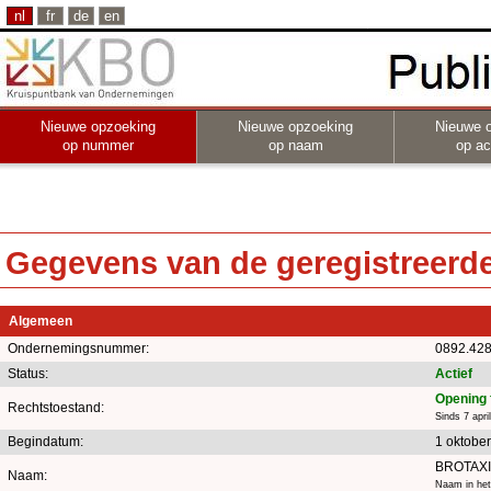
nl
fr
de
en
Nieuwe opzoeking
Nieuwe opzoeking
Nieuwe 
op nummer
op naam
op act
Gegevens van de geregistreerde 
Algemeen
Ondernemingsnummer:
0892.428
Status:
Actief
Opening 
Rechtstoestand:
Sinds 7 apri
Begindatum:
1 oktobe
BROTAX
Naam:
Naam in het