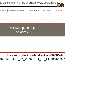
ie en diensten van de overheid:
www.belgium.be
Nieuws
Info Public Search
Info KBO
Disclaimer
Contact
Nieuwe opzoeking
op adres
Toestand in de KBO databank op 06/08/2026
-f5859b52-on-29_06_2026-at-11_19_51-29/06/2026