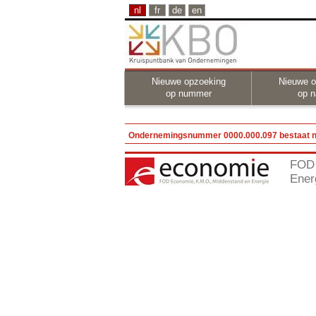
nl
fr
de
en
Nieuwe opzoeking
Nieuwe o
op nummer
op 
Ondernemingsnummer 0000.000.097 bestaat ni
FOD 
Ener