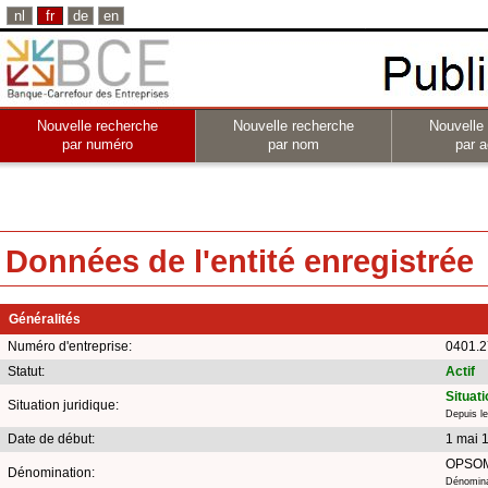
nl
fr
de
en
Nouvelle recherche
Nouvelle recherche
Nouvelle
par numéro
par nom
par a
Données de l'entité enregistrée
Généralités
Numéro d'entreprise:
0401.2
Statut:
Actif
Situat
Situation juridique:
Depuis l
Date de début:
1 mai 
OPSOM
Dénomination:
Dénominat