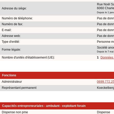
Rue Noël Sa
6060 Charle
Adresse du siège:
Depuis le 1 janv
Numéro de téléphone:
Pas de donn
Numéro de fax:
Pas de donn
E-mail:
Pas de donn
Adresse web:
Pas de donn
Type d'entité:
Personne m
Société an
Forme légale:
Depuis le 7 mai
Nombre d'unités d'établissement (UE):
1
Données e
Fonctions
Administrateur
0699.772.2
Représentant permanent
Koeckelber
Capacités entrepreneuriales - ambulant - exploitant forain
Dispense non pme
Dispense