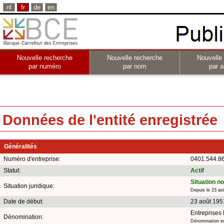
nl
fr
de
en
Nouvelle recherche
Nouvelle recherche
Nouvelle
par numéro
par nom
par a
Données de l'entité enregistrée
Généralités
Numéro d'entreprise:
0401.544.8
Statut:
Actif
Situation n
Situation juridique:
Depuis le 23 ao
Date de début:
23 août 195
Entreprises
Dénomination:
Dénomination en