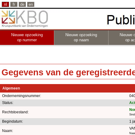
nl
fr
de
en
Nieuwe opzoeking
Nieuwe opzoeking
Nieuwe 
op nummer
op naam
op act
Gegevens van de geregistreerde 
Algemeen
Ondernemingsnummer:
040
Status:
Act
No
Rechtstoestand:
Sind
Begindatum:
1 j
VA
Naam:
Naam