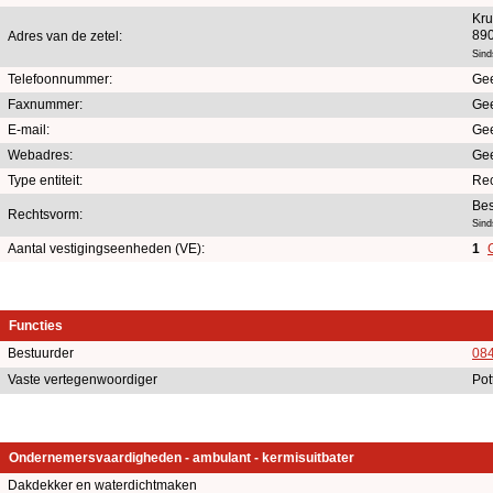
Kru
890
Adres van de zetel:
Sind
Telefoonnummer:
Ge
Faxnummer:
Ge
E-mail:
Ge
Webadres:
Ge
Type entiteit:
Re
Bes
Rechtsvorm:
Sind
Aantal vestigingseenheden (VE):
1
Functies
Bestuurder
084
Vaste vertegenwoordiger
Pot
Ondernemersvaardigheden - ambulant - kermisuitbater
Dakdekker en waterdichtmaken