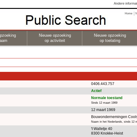
Andere informat
Home
pzoeking
Nieuwe opzoeking
Nieuwe opzoeking
naam
op activiteit
op toelating
0406.443.757
Actief
Normale toestand
Sinds 12 maart 1969
12 maart 1969
Bouwondernemingen Cool
Naam in het Nederlands, sinds 12 
't Walletje 40
8300 Knokke-Heist