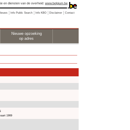
ie en diensten van de overheid:
www.belgium.be
Nieuws
Info Public Search
Info KBO
Disclaimer
Contact
Nieuwe opzoeking
op adres
s
maart 1969