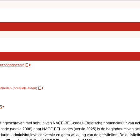
 gezondheidszorg
heden (notariële akten)
BO ingeschreven met behulp van NACE-BEL-codes (Belgische nomenclatuur van activ
code (versie 2008) naar NACE-BEL-codes (versie 2025) is de begindatum van activ
 louter administratieve conversie en geen wijziging van de activiteiten. De activi