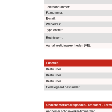
Telefoonnummer:
Faxnummer:
E-mail:
Webadres:
Type entiteit:
Rechtsvorm:
Aantal vestigingseenheden (VE):
Functies
Bestuurder
Bestuurder
Bestuurder
Gedelegeerd bestuurder
Ondernemersvaardigheden - ambulant - kermi
Aannemer schrijnwerker-timmerman