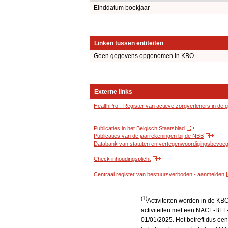
Einddatum boekjaar
Linken tussen entiteiten
Geen gegevens opgenomen in KBO.
Externe links
HealthPro - Register van actieve zorgverleners in de
Publicaties in het Belgisch Staatsblad
Publicaties van de jaarrekeningen bij de NBB
Databank van statuten en vertegenwoordigingsbevoegd
Check inhoudingsplicht
Centraal register van bestuursverboden - aanmelden
(1)
Activiteiten worden in de K
activiteiten met een NACE-BEL-
01/01/2025. Het betreft dus een