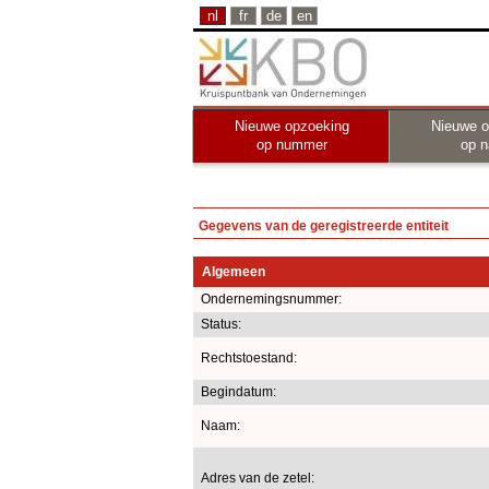
nl
fr
de
en
Nieuwe opzoeking
Nieuwe o
op nummer
op 
Gegevens van de geregistreerde entiteit
Algemeen
Ondernemingsnummer:
Status:
Rechtstoestand:
Begindatum:
Naam:
Adres van de zetel: