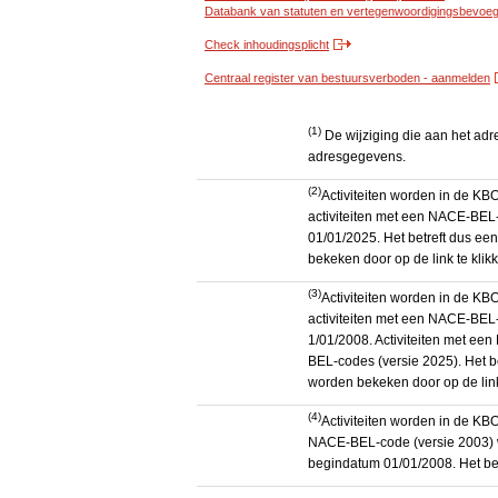
Databank van statuten en vertegenwoordigingsbevoegd
Check inhoudingsplicht
Centraal register van bestuursverboden - aanmelden
(1)
De wijziging die aan het adr
adresgegevens.
(2)
Activiteiten worden in de K
activiteiten met een NACE-BEL-
01/01/2025. Het betreft dus een
bekeken door op de link te kli
(3)
Activiteiten worden in de K
activiteiten met een NACE-BEL-
1/01/2008. Activiteiten met e
BEL-codes (versie 2025). Het be
worden bekeken door op de link
(4)
Activiteiten worden in de KB
NACE-BEL-code (versie 2003) 
begindatum 01/01/2008. Het betr