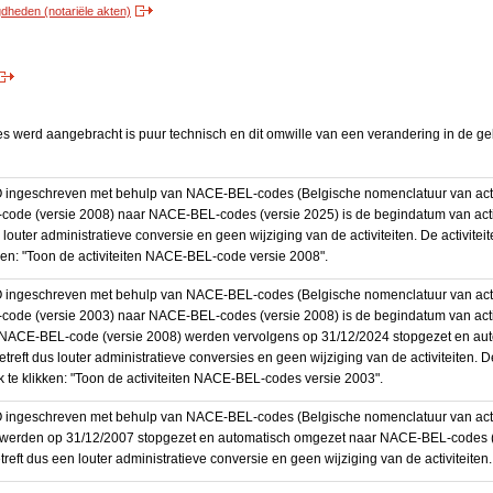
heden (notariële akten)
es werd aangebracht is puur technisch en dit omwille van een verandering in de ge
BO ingeschreven met behulp van NACE-BEL-codes (Belgische nomenclatuur van activ
code (versie 2008) naar NACE-BEL-codes (versie 2025) is de begindatum van activ
 louter administratieve conversie en geen wijziging van de activiteiten. De activi
kken: "Toon de activiteiten NACE-BEL-code versie 2008".
BO ingeschreven met behulp van NACE-BEL-codes (Belgische nomenclatuur van activ
code (versie 2003) naar NACE-BEL-codes (versie 2008) is de begindatum van activ
en NACE-BEL-code (versie 2008) werden vervolgens op 31/12/2024 stopgezet en a
treft dus louter administratieve conversies en geen wijziging van de activiteiten. 
 te klikken: "Toon de activiteiten NACE-BEL-codes versie 2003".
O ingeschreven met behulp van NACE-BEL-codes (Belgische nomenclatuur van activit
werden op 31/12/2007 stopgezet en automatisch omgezet naar NACE-BEL-codes (v
eft dus een louter administratieve conversie en geen wijziging van de activiteiten.