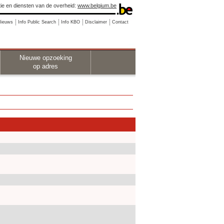
ie en diensten van de overheid:
www.belgium.be
Nieuws
Info Public Search
Info KBO
Disclaimer
Contact
Nieuwe opzoeking
op adres