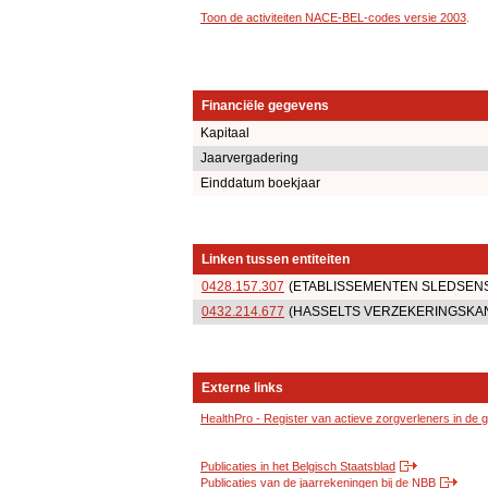
Toon de activiteiten NACE-BEL-codes versie 2003
.
Financiële gegevens
Kapitaal
Jaarvergadering
Einddatum boekjaar
Linken tussen entiteiten
0428.157.307
(ETABLISSEMENTEN SLEDSENS) is 
0432.214.677
(HASSELTS VERZEKERINGSKANTOOR
Externe links
HealthPro - Register van actieve zorgverleners in de
Publicaties in het Belgisch Staatsblad
Publicaties van de jaarrekeningen bij de NBB