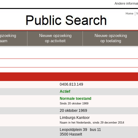
Andere informat
Home
pzoeking
Nieuwe opzoeking
Nieuwe opzoeking
naam
op activiteit
op toelating
0406.813.149
Actief
Normale toestand
Sinds 20 oktober 1969
20 oktober 1969
Limburgs Kantoor
Naam in het Nederlands, sinds 29 december 2014
Leopoldplein 39 bus 11
3500 Hasselt