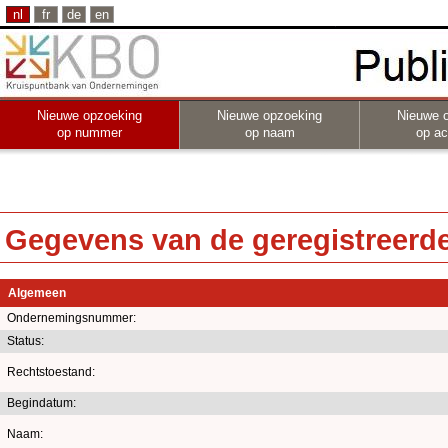
nl
fr
de
en
Nieuwe opzoeking
Nieuwe opzoeking
Nieuwe 
op nummer
op naam
op act
Gegevens van de geregistreerde 
Algemeen
Ondernemingsnummer:
Status:
Rechtstoestand:
Begindatum:
Naam: