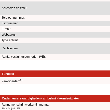
Adres van de zetel:
Telefoonnummer:
Faxnummer:
E-mail:
Webadres:
Type entiteit:
Rechtsvorm:
Aantal vestigingseenheden (VE):
Functies
(2)
Zaakvoerder
Ondernemersvaardigheden - ambulant - kermisuitbater
Aannemer schrijnwerker-timmerman
Sinds 14 juni 1999