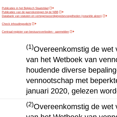
Publicaties in het Belgisch Staatsblad
Publicaties van de jaarrekeningen bij de NBB
Databank van statuten en vertegenwoordigingsbevoegdheden (notariële akten)
Check inhoudingsplicht
Centraal register van bestuursverboden - aanmelden
(1)
Overeenkomstig de wet v
van het Wetboek van venn
houdende diverse bepaling
vennootschap met beperkte 
januari 2020, gelezen word
(2)
Overeenkomstig de wet v
van het Wetboek van venn