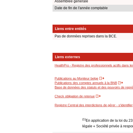
Assemblée générale
Date de fin de l'année comptable
Liens entre entités
Pas de données reprises dans la BCE.
Liens externes
HealthPro - Registre des professionnels actifs dans le
Publications au Moniteur belge
Publications des comptes annuels à la BNB
Base de données des statuts et des pouvoirs de représ
Check obligation de retenue
Registre Central des interdictions de gérer - s'identifier
(1)
En application de la loi du 2
légale « Société privée à respon