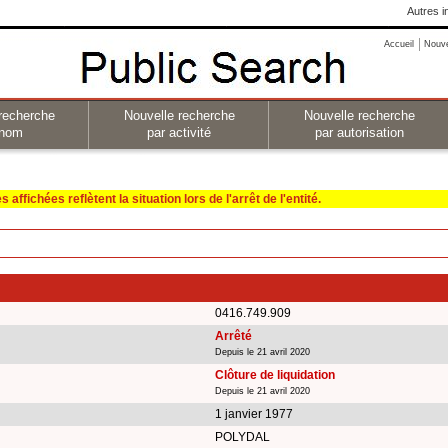
Autres i
Accueil
Nouv
recherche
Nouvelle recherche
Nouvelle recherche
 nom
par activité
par autorisation
affichées reflètent la situation lors de l'arrêt de l'entité.
0416.749.909
Arrêté
Depuis le 21 avril 2020
Clôture de liquidation
Depuis le 21 avril 2020
1 janvier 1977
POLYDAL