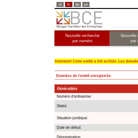
nl
fr
de
en
Nouvelle recherche
Nouvelle 
par numéro
par
Attention! Cette entité a été arrêtée. Les données 
Données de l'entité enregistrée
Généralités
Numéro d'entreprise:
Statut:
Situation juridique:
Date de début:
Dénomination: