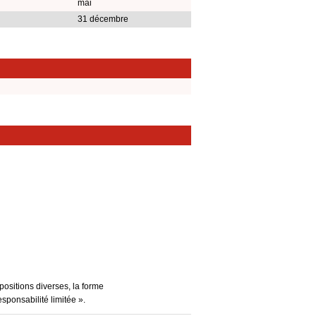
mai
31 décembre
positions diverses, la forme
esponsabilité limitée ».