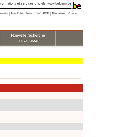
nformations et services officiels:
www.belgium.be
eautés
Info Public Search
Info BCE
Disclaimer
Contact
Nouvelle recherche
par adresse