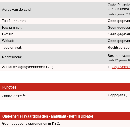
Oude Pastorie
8340 Damme
Adres van de zetel:
Sinds 4 januari 20
Telefoonnummer:
Geen gegeve
Faxnummer:
Geen gegeve
E-mail:
Geen gegeve
Webadres:
Geen gegeve
Type entiteit:
Rechtspersoo
Besloten venn
Rechtsvorm:
Sinds 24 januari 1
Aantal vestigingseenheden (VE):
1
Gegevens en
Functies
(2)
Coppejans , 
Zaakvoerder
Ondernemersvaardigheden - ambulant - kermisuitbater
Geen gegevens opgenomen in KBO.