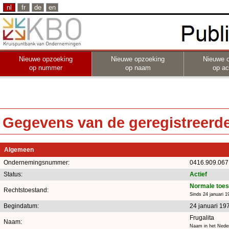
nl
fr
de
en
Nieuwe opzoeking
Nieuwe opzoeking
Nieuwe 
op nummer
op naam
op act
Gegevens van de geregistreerde 
Algemeen
Ondernemingsnummer:
0416.909.067
Status:
Actief
Normale toes
Rechtstoestand:
Sinds 24 januari 1
Begindatum:
24 januari 19
Frugalita
Naam:
Naam in het Nede