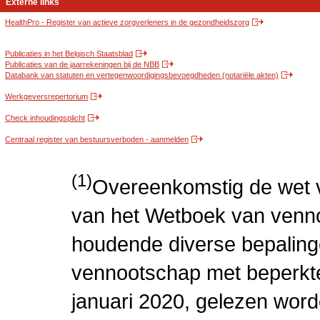
Externe links
HealthPro - Register van actieve zorgverleners in de gezondheidszorg
Publicaties in het Belgisch Staatsblad
Publicaties van de jaarrekeningen bij de NBB
Databank van statuten en vertegenwoordigingsbevoegdheden (notariële akten)
Werkgeversrepertorium
Check inhoudingsplicht
Centraal register van bestuursverboden - aanmelden
(1)
Overeenkomstig de wet v
van het Wetboek van venn
houdende diverse bepaling
vennootschap met beperkte 
januari 2020, gelezen word