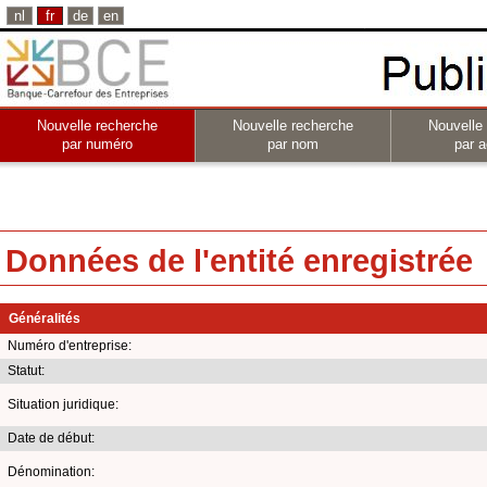
nl
fr
de
en
Nouvelle recherche
Nouvelle recherche
Nouvelle
par numéro
par nom
par a
Données de l'entité enregistrée
Généralités
Numéro d'entreprise:
Statut:
Situation juridique:
Date de début:
Dénomination: