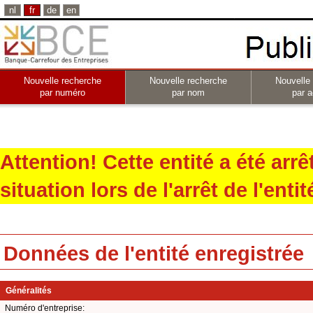
nl
fr
de
en
Nouvelle recherche
Nouvelle recherche
Nouvelle
par numéro
par nom
par a
Attention! Cette entité a été arr
situation lors de l'arrêt de l'entit
Données de l'entité enregistrée
Généralités
Numéro d'entreprise: