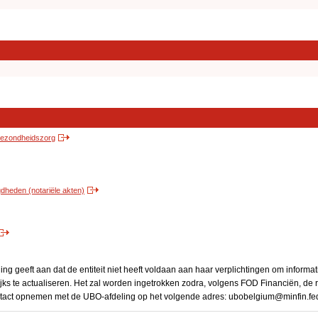
 gezondheidszorg
heden (notariële akten)
ng geeft aan dat de entiteit niet heeft voldaan aan haar verplichtingen om informa
ijks te actualiseren. Het zal worden ingetrokken zodra, volgens FOD Financiën, de re
ontact opnemen met de UBO-afdeling op het volgende adres: ubobelgium@minfin.fe