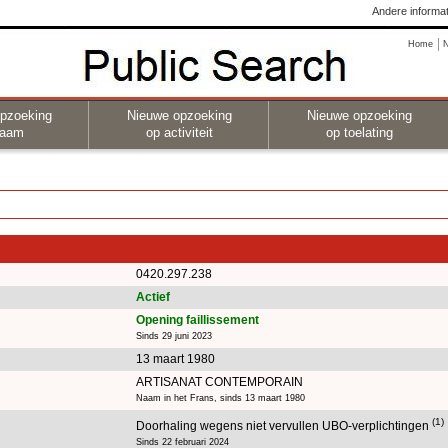
Andere informat
Home
pzoeking
Nieuwe opzoeking
Nieuwe opzoeking
naam
op activiteit
op toelating
0420.297.238
Actief
Opening faillissement
Sinds 29 juni 2023
13 maart 1980
ARTISANAT CONTEMPORAIN
Naam in het Frans, sinds 13 maart 1980
(1)
Doorhaling wegens niet vervullen UBO-verplichtingen
Sinds 22 februari 2024