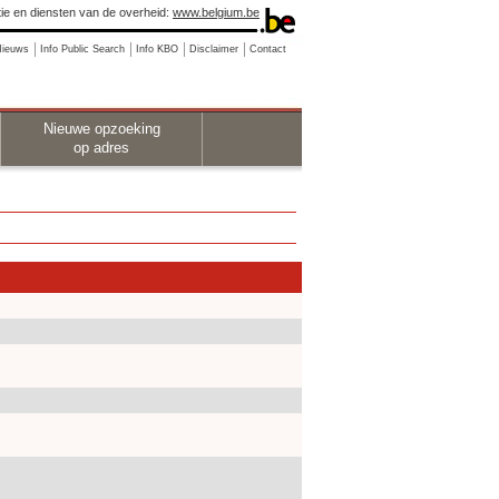
ie en diensten van de overheid:
www.belgium.be
Nieuws
Info Public Search
Info KBO
Disclaimer
Contact
Nieuwe opzoeking
op adres