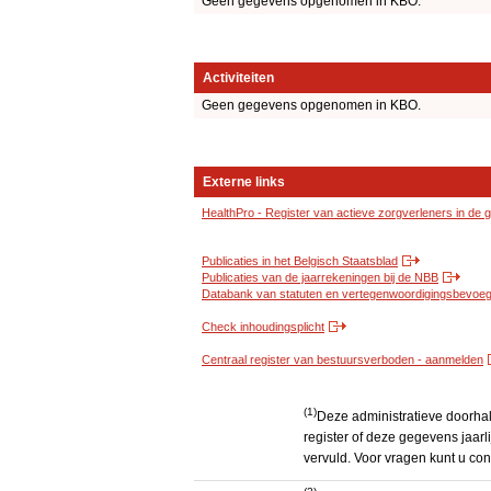
Geen gegevens opgenomen in KBO.
Activiteiten
Geen gegevens opgenomen in KBO.
Externe links
HealthPro - Register van actieve zorgverleners in de
Publicaties in het Belgisch Staatsblad
Publicaties van de jaarrekeningen bij de NBB
Databank van statuten en vertegenwoordigingsbevoegd
Check inhoudingsplicht
Centraal register van bestuursverboden - aanmelden
(1)
Deze administratieve doorhali
register of deze gegevens jaarl
vervuld. Voor vragen kunt u c