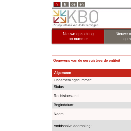
nl
fr
de
en
Nieuwe opzoeking
Nieuwe o
op nummer
op 
Gegevens van de geregistreerde entiteit
Algemeen
Ondernemingsnummer:
Status:
Rechtstoestand:
Begindatum:
Naam:
Ambtshalve doorhaling: