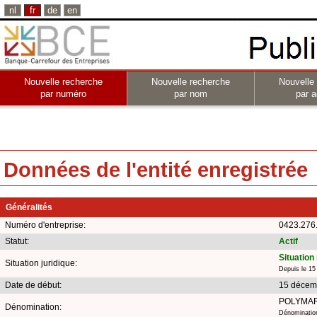
nl
fr
de
en
Nouvelle recherche
Nouvelle recherche
Nouvelle
par numéro
par nom
par a
Données de l'entité enregistrée
Généralités
Numéro d'entreprise:
0423.276
Statut:
Actif
Situation
Situation juridique:
Depuis le 1
Date de début:
15 décem
POLYMA
Dénomination:
Dénomination