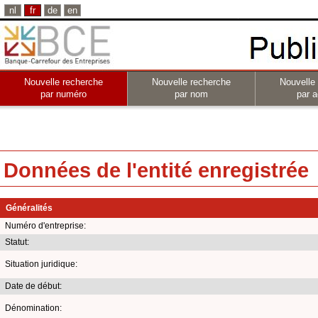
nl
fr
de
en
Nouvelle recherche
Nouvelle recherche
Nouvelle
par numéro
par nom
par a
Données de l'entité enregistrée
Généralités
Numéro d'entreprise:
Statut:
Situation juridique:
Date de début:
Dénomination: