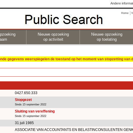
Andere informat
Home
pzoeking
Nieuwe opzoeking
Nieuwe opzoeking
naam
op activiteit
op toelating
oonde gegevens weerspiegelen de toestand op het moment van stopzetting van de
0427.650.333
Stopgezet
Sinds 15 september 2022
Sluiting van vereffening
Sinds 15 september 2022
31 juli 1985
ASSOCIATIE VAN ACCOUNTANTS EN BELASTINCONSULENTEN GEN