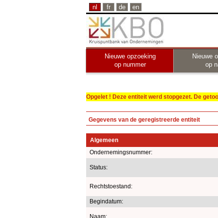
nl
fr
de
en
Nieuwe opzoeking
Nieuwe o
op nummer
op 
Opgelet ! Deze entiteit werd stopgezet. De get
Gegevens van de geregistreerde entiteit
Algemeen
Ondernemingsnummer:
Status:
Rechtstoestand:
Begindatum:
Naam: