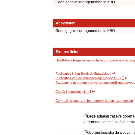
Geen gegevens opgenomen in KBO.
Activiteiten
Geen gegevens opgenomen in KBO.
Externe links
HealthPro - Register van actieve zorgverleners in de
Publicaties in het Belgisch Staatsblad
Publicaties van de jaarrekeningen bij de NBB
Databank van statuten en vertegenwoordigingsbevoegd
Check inhoudingsplicht
Centraal register van bestuursverboden - aanmelden
(1)
Deze administratieve doorhali
gedurende tenminste 3 opeenv
(2)
Overeenkomstig de wet van 2