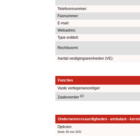
Telefoonnummer:
Faxnummer:
E-mail:
Webadres:
Type entiteit:
Rechtsvorm:
Aantal vestigingseenheden (VE):
Functies
Vaste vertegenwoordiger
(2)
Zaakvoerder
Ondernemersvaardigheden - ambulant - kermi
Opticien
Sinds 26 mei 2021