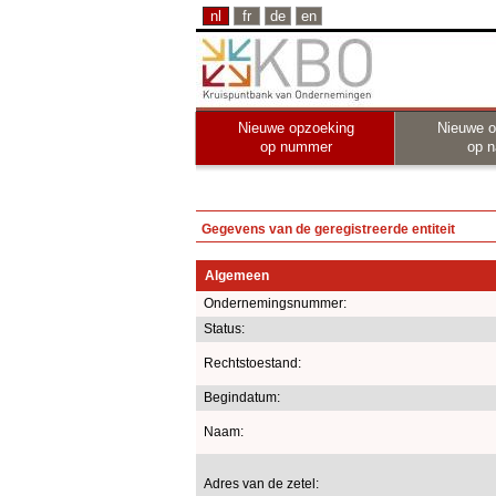
nl
fr
de
en
Nieuwe opzoeking
Nieuwe o
op nummer
op 
Gegevens van de geregistreerde entiteit
Algemeen
Ondernemingsnummer:
Status:
Rechtstoestand:
Begindatum:
Naam:
Adres van de zetel: