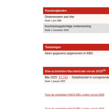
Hoedanigheden
Onderworpen aan btw
Sinds 1 juli 1986
Inschrijvingsplichtige onderneming
Sinds 1 november 2018
Toelatingen
Geen gegevens opgenomen in KBO.
(3)
Btw-activiteiten Nacebelcode versie 2025
Btw 2025
47.742
- Detailhandel in corrigerende
Sinds 1 januari 2025
Toon de activiteiten NACE-BEL-codes versie 2008
.
Toon de activiteiten NACE-BEL-codes versie 2003
.