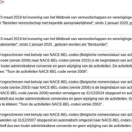
3 maart 2019 tot invoering van het Wetboek van vennootschappen en vereniging
 "Besloten vennootschap met beperkte aansprakelijkheid", sinds 1 januari 2020, 
3 maart 2019 tot invoering van het Wetboek van vennootschappen en vereniging
akvoerder", sinds 1 januari 2020 , gelezen worden als "Bestuurder".
BO ingeschreven met behulp van NACE-BEL-codes (Belgische nomenclatuur van activ
code (versie 2008) naar NACE-BEL-codes (versie 2025) is de begindatum van activ
 louter administratieve conversie en geen wijziging van de activiteiten. De activi
kken: "Toon de activiteiten NACE-BEL-code versie 2008".
BO ingeschreven met behulp van NACE-BEL-codes (Belgische nomenclatuur van activ
code (versie 2003) naar NACE-BEL-codes (versie 2008) is de begindatum van activ
en NACE-BEL-code (versie 2008) werden vervolgens op 31/12/2024 stopgezet en a
treft dus louter administratieve conversies en geen wijziging van de activiteiten. 
 te klikken: "Toon de activiteiten NACE-BEL-codes versie 2003".
O ingeschreven met behulp van NACE-BEL-codes (Belgische nomenclatuur van activit
werden op 31/12/2007 stopgezet en automatisch omgezet naar NACE-BEL-codes (v
eft dus een louter administratieve conversie en geen wijziging van de activiteiten.