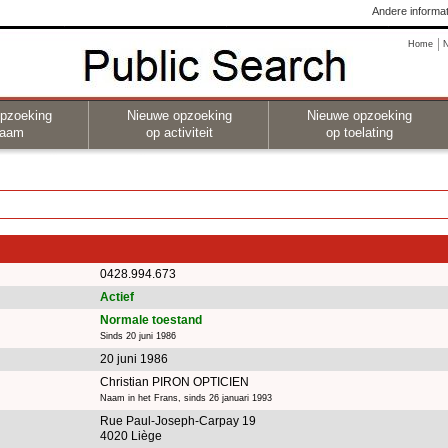
Andere informat
Home
pzoeking
Nieuwe opzoeking
Nieuwe opzoeking
naam
op activiteit
op toelating
0428.994.673
Actief
Normale toestand
Sinds 20 juni 1986
20 juni 1986
Christian PIRON OPTICIEN
Naam in het Frans, sinds 26 januari 1993
Rue Paul-Joseph-Carpay 19
4020 Liège