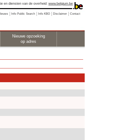
ie en diensten van de overheid:
www.belgium.be
Nieuws
Info Public Search
Info KBO
Disclaimer
Contact
Nieuwe opzoeking
op adres