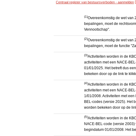
Centraal register van bestuursverboden - aanmelden
(1)
Overeenkomstig de wet van 2
bepalingen, moet de rechtsvorm
Vennootschap".
(2)
Overeenkomstig de wet van 2
bepalingen, moet de functie "Za
(3)
Activiteiten worden in de K
activiteiten met een NACE-BEL-
01/01/2025. Het betreft dus een
bekeken door op de link te kli
(4)
Activiteiten worden in de K
activiteiten met een NACE-BEL-
1/01/2008. Activiteiten met e
BEL-codes (versie 2025). Het be
worden bekeken door op de link
(5)
Activiteiten worden in de KB
NACE-BEL-code (versie 2003) 
begindatum 01/01/2008. Het betr