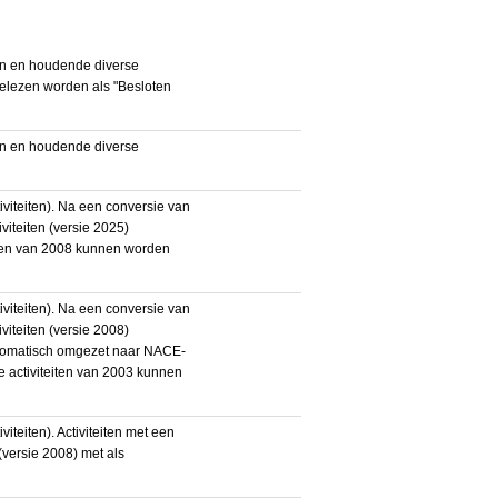
en en houdende diverse
gelezen worden als "Besloten
en en houdende diverse
iteiten). Na een conversie van
iteiten (versie 2025)
teiten van 2008 kunnen worden
iteiten). Na een conversie van
iteiten (versie 2008)
utomatisch omgezet naar NACE-
De activiteiten van 2003 kunnen
eiten). Activiteiten met een
ersie 2008) met als