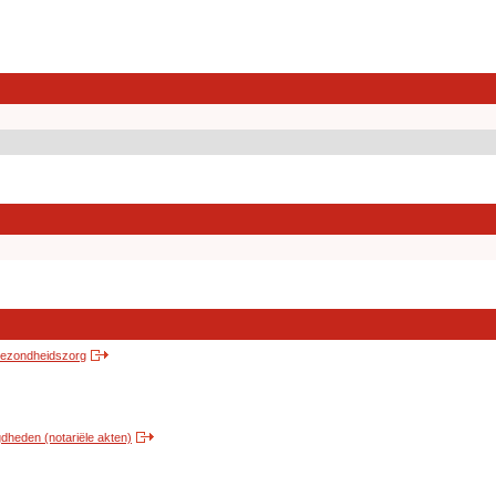
 gezondheidszorg
heden (notariële akten)