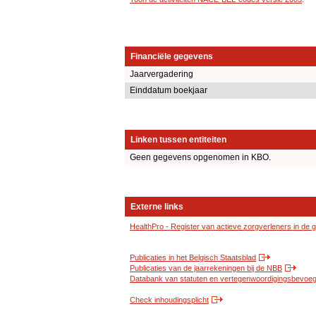
Financiële gegevens
Jaarvergadering
Einddatum boekjaar
Linken tussen entiteiten
Geen gegevens opgenomen in KBO.
Externe links
HealthPro - Register van actieve zorgverleners in de
Publicaties in het Belgisch Staatsblad
Publicaties van de jaarrekeningen bij de NBB
Databank van statuten en vertegenwoordigingsbevoegd
Check inhoudingsplicht