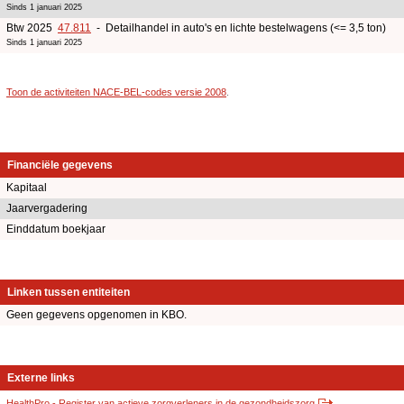
Sinds 1 januari 2025
Btw 2025
47.811
- Detailhandel in auto's en lichte bestelwagens (<= 3,5 ton)
Sinds 1 januari 2025
Toon de activiteiten NACE-BEL-codes versie 2008
.
Financiële gegevens
Kapitaal
Jaarvergadering
Einddatum boekjaar
Linken tussen entiteiten
Geen gegevens opgenomen in KBO.
Externe links
HealthPro - Register van actieve zorgverleners in de gezondheidszorg