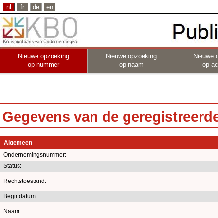
nl
fr
de
en
Nieuwe opzoeking
Nieuwe opzoeking
Nieuwe 
op nummer
op naam
op act
Gegevens van de geregistreerde 
Algemeen
Ondernemingsnummer:
Status:
Rechtstoestand:
Begindatum:
Naam: