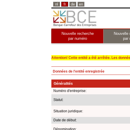
nl
fr
de
en
Nouvelle recherche
Nouvelle 
par numéro
par
Attention! Cette entité a été arrêtée. Les données 
Données de l'entité enregistrée
Généralités
Numéro d'entreprise:
Statut:
Situation juridique:
Date de début:
Dénomination: