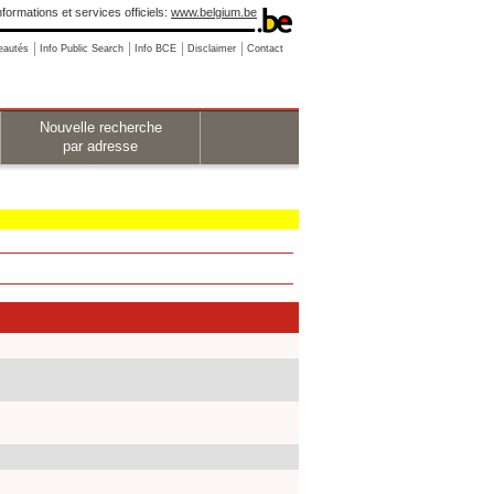
nformations et services officiels:
www.belgium.be
eautés
Info Public Search
Info BCE
Disclaimer
Contact
Nouvelle recherche
par adresse