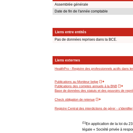
Assemblée générale
Date de fin de l'année comptable
Liens entre entités
Pas de données reprises dans la BCE.
Liens externes
HealthPro - Registre des professionnels actifs dans le
Publications au Moniteur belge
Publications des comptes annuels à la BNB
Base de données des statuts et des pouvoirs de représ
Check obligation de retenue
Registre Central des interdictions de gérer - s'identifier
(1)
En application de la loi du 2
légale « Société privée à respon