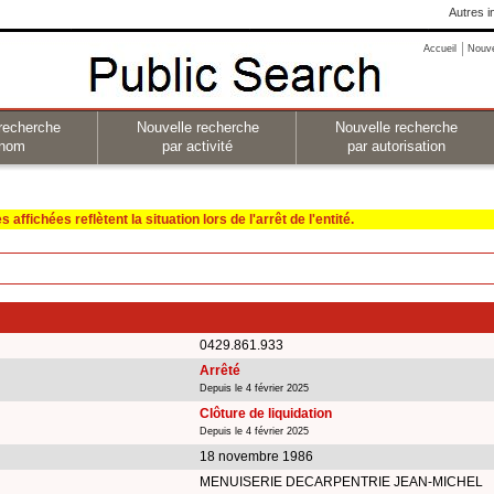
Autres i
Accueil
Nouv
recherche
Nouvelle recherche
Nouvelle recherche
 nom
par activité
par autorisation
affichées reflètent la situation lors de l'arrêt de l'entité.
0429.861.933
Arrêté
Depuis le 4 février 2025
Clôture de liquidation
Depuis le 4 février 2025
18 novembre 1986
MENUISERIE DECARPENTRIE JEAN-MICHEL