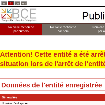
nl
fr
de
en
Nouvelle recherche
Nouvelle recherche
Nouvelle
par numéro
par nom
par a
Attention! Cette entité a été arr
situation lors de l'arrêt de l'entit
Données de l'entité enregistrée
Généralités
Numéro d'entreprise: