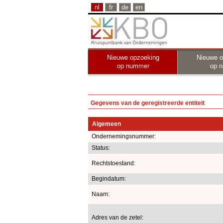
nl
fr
de
en
Nieuwe opzoeking
Nieuwe o
op nummer
op 
Gegevens van de geregistreerde entiteit
Algemeen
Ondernemingsnummer:
Status:
Rechtstoestand:
Begindatum:
Naam:
Adres van de zetel: