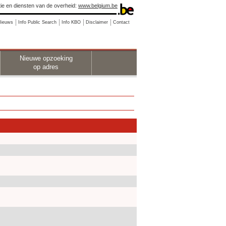
ie en diensten van de overheid:
www.belgium.be
Nieuws
Info Public Search
Info KBO
Disclaimer
Contact
Nieuwe opzoeking
op adres