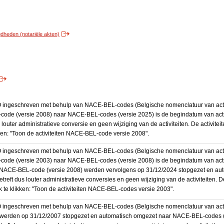
heden (notariële akten)
BO ingeschreven met behulp van NACE-BEL-codes (Belgische nomenclatuur van activ
code (versie 2008) naar NACE-BEL-codes (versie 2025) is de begindatum van activ
 louter administratieve conversie en geen wijziging van de activiteiten. De activi
kken: "Toon de activiteiten NACE-BEL-code versie 2008".
BO ingeschreven met behulp van NACE-BEL-codes (Belgische nomenclatuur van activ
code (versie 2003) naar NACE-BEL-codes (versie 2008) is de begindatum van activ
en NACE-BEL-code (versie 2008) werden vervolgens op 31/12/2024 stopgezet en a
treft dus louter administratieve conversies en geen wijziging van de activiteiten. 
 te klikken: "Toon de activiteiten NACE-BEL-codes versie 2003".
O ingeschreven met behulp van NACE-BEL-codes (Belgische nomenclatuur van activit
werden op 31/12/2007 stopgezet en automatisch omgezet naar NACE-BEL-codes (v