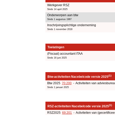
Werkgever RSZ
Sinds 14 april 2025
Onderworpen aan btw
Sinds 1 augustus 1987
Inschrijvingsplichtige onderneming
Sinds 1 november 2018
Toelatingen
(Fiscaal) accountant ITAA
Sinds 16 juni 2025
(1)
Btw-activiteiten Nacebelcode versie 2025
Btw 2025
70.200
- Activiteiten van adviesbure
Sinds 1 januari 2025
(1)
RSZ-activiteiten Nacebelcode versie 2025
RSZ2025
69.201
- Activiteiten van (gecertificee