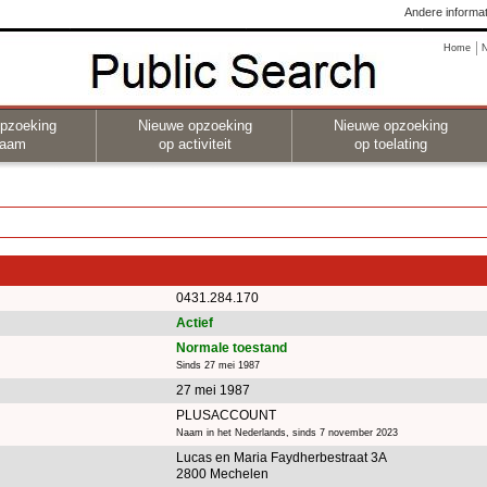
Andere informat
Home
pzoeking
Nieuwe opzoeking
Nieuwe opzoeking
naam
op activiteit
op toelating
0431.284.170
Actief
Normale toestand
Sinds 27 mei 1987
27 mei 1987
PLUSACCOUNT
Naam in het Nederlands, sinds 7 november 2023
Lucas en Maria Faydherbestraat 3A
2800 Mechelen