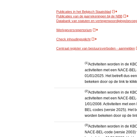
Publicaties in het Belgisch Staatsblad
Publicaties van de jaarrekeningen bij de NBB
Databank van statuten en vertegenwoordigingsbevoegd
Werkgeversrepertorium
Check inhoudingsplicht
Centraal register van bestuursverboden - aanmelden
(1)
Activiteiten worden in de K
activiteiten met een NACE-BEL-
01/01/2025. Het betreft dus een
bekeken door op de link te kli
(2)
Activiteiten worden in de K
activiteiten met een NACE-BEL-
1/01/2008. Activiteiten met e
BEL-codes (versie 2025). Het be
worden bekeken door op de link
(3)
Activiteiten worden in de KB
NACE-BEL-code (versie 2003) 