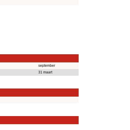
september
31 maart