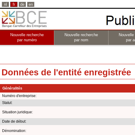
nl
fr
de
en
Nouvelle recherche
Nouvelle recherche
Nouvelle
par numéro
par nom
par a
Données de l'entité enregistrée
Généralités
Numéro d'entreprise:
Statut:
Situation juridique:
Date de début:
Dénomination: