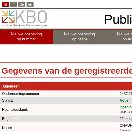
nl
fr
de
en
Nieuwe opzoeking
Nieuwe opzoeking
Nieuwe 
op nummer
op naam
op act
Gegevens van de geregistreerde 
Algemeen
Ondernemingsnummer:
0432.2
Status:
Actief
Opening
Rechtstoestand:
Sinds 14
Begindatum:
22 okto
CHAUF
Naam:
Naam in h