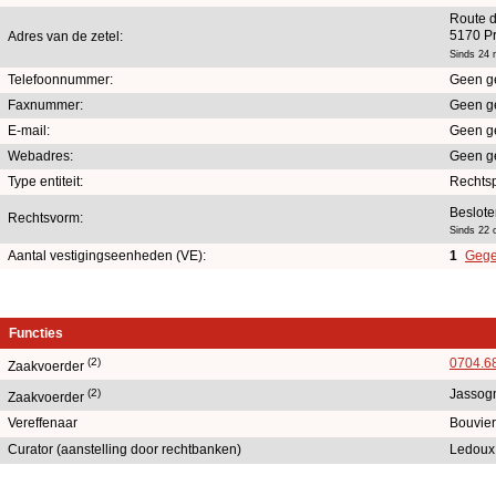
Route d
5170 Pr
Adres van de zetel:
Sinds 24 
Telefoonnummer:
Geen g
Faxnummer:
Geen g
E-mail:
Geen g
Webadres:
Geen g
Type entiteit:
Rechts
Beslote
Rechtsvorm:
Sinds 22 
Aantal vestigingseenheden (VE):
1
Gege
Functies
(2)
0704.6
Zaakvoerder
(2)
Jassog
Zaakvoerder
Vereffenaar
Bouvier
Curator (aanstelling door rechtbanken)
Ledoux