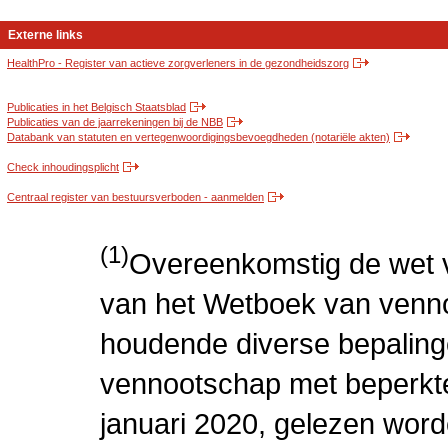
Externe links
HealthPro - Register van actieve zorgverleners in de gezondheidszorg
Publicaties in het Belgisch Staatsblad
Publicaties van de jaarrekeningen bij de NBB
Databank van statuten en vertegenwoordigingsbevoegdheden (notariële akten)
Check inhoudingsplicht
Centraal register van bestuursverboden - aanmelden
(1)
Overeenkomstig de wet v
van het Wetboek van venn
houdende diverse bepaling
vennootschap met beperkte 
januari 2020, gelezen word