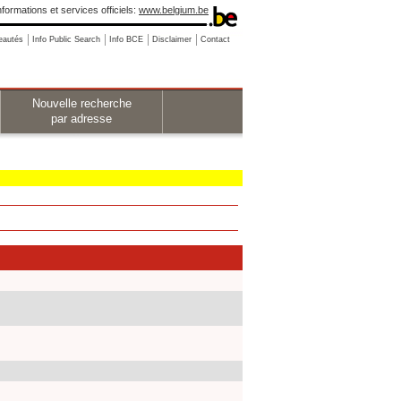
nformations et services officiels:
www.belgium.be
eautés
Info Public Search
Info BCE
Disclaimer
Contact
Nouvelle recherche
par adresse