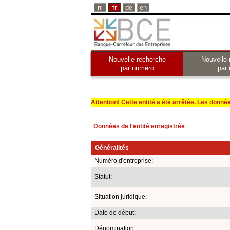
nl
fr
de
en
Nouvelle recherche
Nouvelle 
par numéro
par
Attention! Cette entité a été arrêtée. Les données 
Données de l'entité enregistrée
Généralités
Numéro d'entreprise:
Statut:
Situation juridique:
Date de début:
Dénomination: