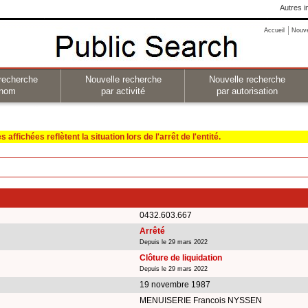
Autres i
Accueil
Nouv
recherche
Nouvelle recherche
Nouvelle recherche
 nom
par activité
par autorisation
affichées reflètent la situation lors de l'arrêt de l'entité.
0432.603.667
Arrêté
Depuis le 29 mars 2022
Clôture de liquidation
Depuis le 29 mars 2022
19 novembre 1987
MENUISERIE Francois NYSSEN