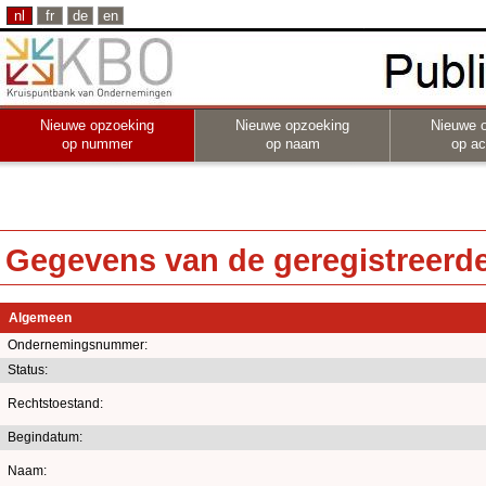
nl
fr
de
en
Nieuwe opzoeking
Nieuwe opzoeking
Nieuwe 
op nummer
op naam
op act
Gegevens van de geregistreerde 
Algemeen
Ondernemingsnummer:
Status:
Rechtstoestand:
Begindatum:
Naam: