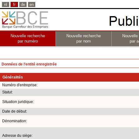
nl
fr
de
en
Nouvelle recherche
Nouvelle recherche
Nouvelle
par numéro
par nom
par a
Données de l'entité enregistrée
Généralités
Numéro d'entreprise:
Statut:
Situation juridique:
Date de début:
Dénomination:
Adresse du siège: