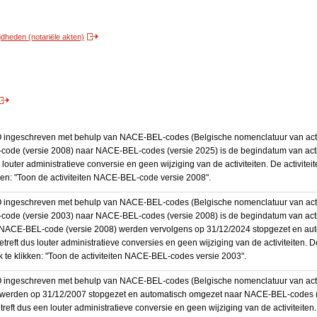
heden (notariële akten)
BO ingeschreven met behulp van NACE-BEL-codes (Belgische nomenclatuur van activ
code (versie 2008) naar NACE-BEL-codes (versie 2025) is de begindatum van activ
 louter administratieve conversie en geen wijziging van de activiteiten. De activi
kken: "Toon de activiteiten NACE-BEL-code versie 2008".
BO ingeschreven met behulp van NACE-BEL-codes (Belgische nomenclatuur van activ
code (versie 2003) naar NACE-BEL-codes (versie 2008) is de begindatum van activ
en NACE-BEL-code (versie 2008) werden vervolgens op 31/12/2024 stopgezet en a
treft dus louter administratieve conversies en geen wijziging van de activiteiten. 
 te klikken: "Toon de activiteiten NACE-BEL-codes versie 2003".
O ingeschreven met behulp van NACE-BEL-codes (Belgische nomenclatuur van activit
werden op 31/12/2007 stopgezet en automatisch omgezet naar NACE-BEL-codes (v
eft dus een louter administratieve conversie en geen wijziging van de activiteiten.