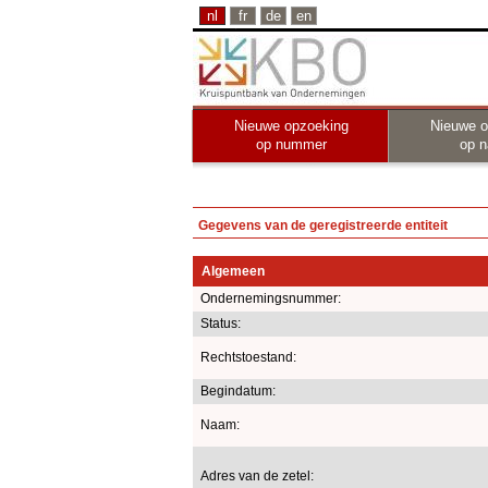
nl
fr
de
en
Nieuwe opzoeking
Nieuwe o
op nummer
op 
Gegevens van de geregistreerde entiteit
Algemeen
Ondernemingsnummer:
Status:
Rechtstoestand:
Begindatum:
Naam:
Adres van de zetel: