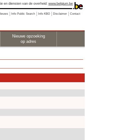
ie en diensten van de overheid:
www.belgium.be
Nieuws
Info Public Search
Info KBO
Disclaimer
Contact
Nieuwe opzoeking
op adres