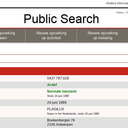
Andere informat
Home
pzoeking
Nieuwe opzoeking
Nieuwe opzoeking
naam
op activiteit
op toelating
0437.797.028
Actief
Normale toestand
Sinds 24 juni 1989
24 juni 1989
PLAGILUX
Naam in het Nederlands, sinds 24 juni 1989
Boekenberglei 78
2100 Antwerpen