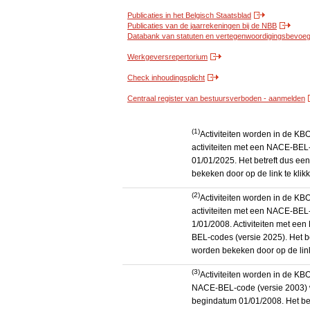
Publicaties in het Belgisch Staatsblad
Publicaties van de jaarrekeningen bij de NBB
Databank van statuten en vertegenwoordigingsbevoegd
Werkgeversrepertorium
Check inhoudingsplicht
Centraal register van bestuursverboden - aanmelden
(1)
Activiteiten worden in de K
activiteiten met een NACE-BEL-
01/01/2025. Het betreft dus een
bekeken door op de link te kli
(2)
Activiteiten worden in de K
activiteiten met een NACE-BEL-
1/01/2008. Activiteiten met e
BEL-codes (versie 2025). Het be
worden bekeken door op de link
(3)
Activiteiten worden in de KB
NACE-BEL-code (versie 2003) 
begindatum 01/01/2008. Het betr