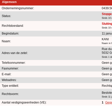
Algemeen
Ondernemingsnummer:
0439.5
Stopge
Status:
Sinds 10
Sluitin
Rechtstoestand:
Sinds 10
Begindatum:
11 janu
KANI
Naam:
Naam in h
Rue du 
5032 G
Adres van de zetel:
Sinds 1 
Telefoonnummer:
Geen g
Faxnummer:
Geen g
E-mail:
Geen g
Webadres:
Geen g
Type entiteit:
Rechts
Beslot
Rechtsvorm:
Sinds 11 
Aantal vestigingseenheden (VE):
1
Gege