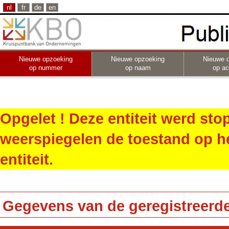
nl
fr
de
en
Nieuwe opzoeking
Nieuwe opzoeking
Nieuwe 
op nummer
op naam
op act
Opgelet ! Deze entiteit werd st
weerspiegelen de toestand op h
entiteit.
Gegevens van de geregistreerde 