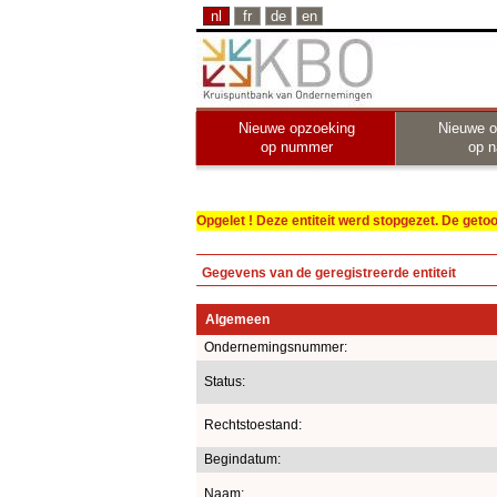
nl
fr
de
en
Nieuwe opzoeking
Nieuwe o
op nummer
op 
Opgelet ! Deze entiteit werd stopgezet. De get
Gegevens van de geregistreerde entiteit
Algemeen
Ondernemingsnummer:
Status:
Rechtstoestand:
Begindatum:
Naam: