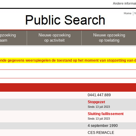
Andere informat
Home
pzoeking
Nieuwe opzoeking
Nieuwe opzoeking
naam
op activiteit
op toelating
oonde gegevens weerspiegelen de toestand op het moment van stopzetting van de
0441.447.889
Stopgezet
Sinds 13 juli 2023
Sluiting faillissement
Sinds 13 juli 2023
4 september 1990
CES REMACLE