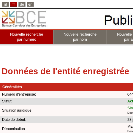
nl
fr
de
en
Nouvelle recherche
Nouvelle recherche
Nouvelle
par numéro
par nom
par a
Données de l'entité enregistrée
Généralités
Numéro d'entreprise:
044
Statut:
Act
Sit
Situation juridique:
Depu
Date de début:
28 
ME
Dénomination:
Déno