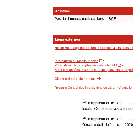
Activités
Pas de données reprises dans la BCE.
Liens externes
HealthPro - Registre des professionnels actifs dans le
Publications au Moniteur belge
Publications des comptes annuels à la BNB
Base de données des statuts et des pouvoirs de représ
Check obligation de retenue
Registre Central des interdictions de gérer - s'identifier
(1)
En application de la loi du 2
légale « Société privée à respon
(2)
En application de la loi du 2
Gérant » doit, du 1 janvier 202