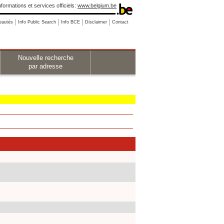
nformations et services officiels:
www.belgium.be
eautés
Info Public Search
Info BCE
Disclaimer
Contact
Nouvelle recherche
par adresse