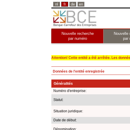
nl
fr
de
en
Nouvelle recherche
Nouvelle 
par numéro
par
Attention! Cette entité a été arrêtée. Les données 
Données de l'entité enregistrée
Généralités
Numéro d'entreprise:
Statut:
Situation juridique:
Date de début:
Dénomination: