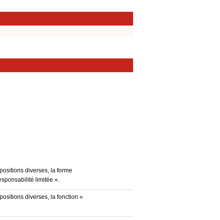
positions diverses, la forme
esponsabilité limitée ».
ositions diverses, la fonction «