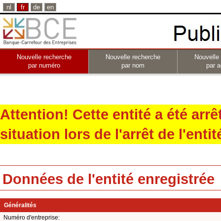
nl
fr
de
en
Nouvelle recherche
Nouvelle recherche
Nouvelle
par numéro
par nom
par a
Attention! Cette entité a été arr
situation lors de l'arrêt de l'entit
Données de l'entité enregistrée
Généralités
Numéro d'entreprise: