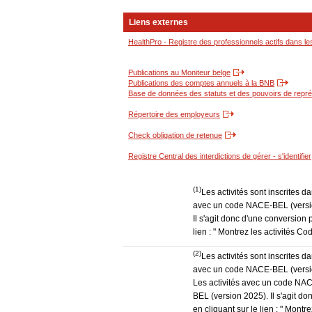
Liens externes
HealthPro - Registre des professionnels actifs dans le
Publications au Moniteur belge
Publications des comptes annuels à la BNB
Base de données des statuts et des pouvoirs de représ
Répertoire des employeurs
Check obligation de retenue
Registre Central des interdictions de gérer - s'identifier
(1)
Les activités sont inscrites 
avec un code NACE-BEL (version
Il s'agit donc d'une conversion 
lien : " Montrez les activités 
(2)
Les activités sont inscrites 
avec un code NACE-BEL (version
Les activités avec un code NAC
BEL (version 2025). Il s'agit d
en cliquant sur le lien : " Mon