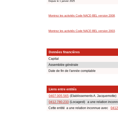
Depuis le 1 janvier 2025
Montrez les activités Code NACE-BEL version 2008
.
Montrez les activités Code NACE-BEL version 2003
.
Données financières
Capital
Assemblée générale
Date de fin de l'année comptable
Liens entre entités
0407.005.565
(Etablissements A. Jacquemotte) 
0412.780.233
(Locagest) a une relation inconn
Cette entité a une relation inconnue avec
0412