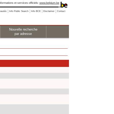
nformations et services officiels:
www.belgium.be
eautés
Info Public Search
Info BCE
Disclaimer
Contact
Nouvelle recherche
par adresse