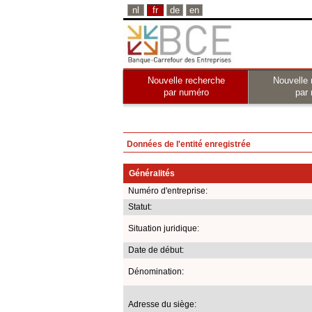
nl
fr
de
en
Nouvelle recherche
Nouvelle 
par numéro
par
Données de l'entité enregistrée
Généralités
Numéro d'entreprise:
Statut:
Situation juridique:
Date de début:
Dénomination:
Adresse du siège: