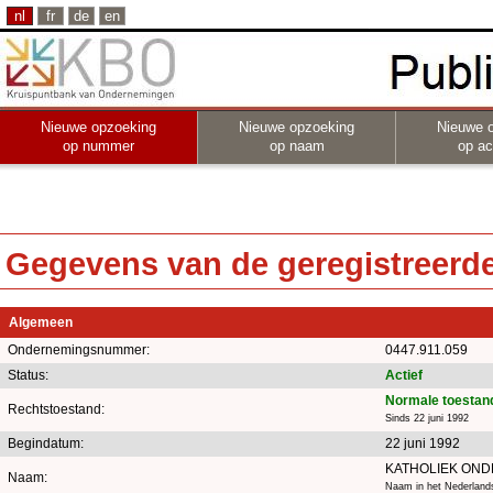
nl
fr
de
en
Nieuwe opzoeking
Nieuwe opzoeking
Nieuwe 
op nummer
op naam
op act
Gegevens van de geregistreerde 
Algemeen
Ondernemingsnummer:
0447.911.059
Status:
Actief
Normale toestan
Rechtstoestand:
Sinds 22 juni 1992
Begindatum:
22 juni 1992
KATHOLIEK ON
Naam:
Naam in het Nederland