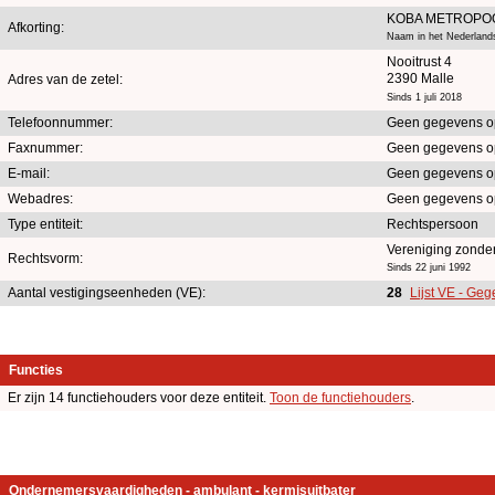
KOBA METROPO
Afkorting:
Naam in het Nederland
Nooitrust 4
2390 Malle
Adres van de zetel:
Sinds 1 juli 2018
Telefoonnummer:
Geen gegevens o
Faxnummer:
Geen gegevens o
E-mail:
Geen gegevens o
Webadres:
Geen gegevens o
Type entiteit:
Rechtspersoon
Vereniging zonde
Rechtsvorm:
Sinds 22 juni 1992
Aantal vestigingseenheden (VE):
28
Lijst VE - Geg
Functies
Er zijn 14 functiehouders voor deze entiteit.
Toon de functiehouders
.
Ondernemersvaardigheden - ambulant - kermisuitbater