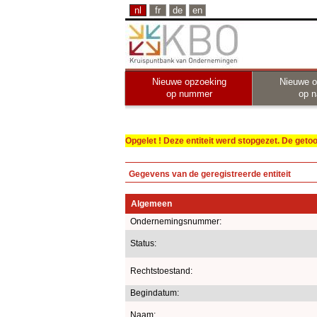
nl
fr
de
en
Nieuwe opzoeking
Nieuwe o
op nummer
op 
Opgelet ! Deze entiteit werd stopgezet. De get
Gegevens van de geregistreerde entiteit
Algemeen
Ondernemingsnummer:
Status:
Rechtstoestand:
Begindatum:
Naam: