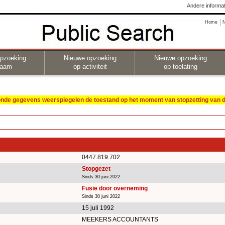
Andere informat
Home
pzoeking
Nieuwe opzoeking
Nieuwe opzoeking
naam
op activiteit
op toelating
oonde gegevens weerspiegelen de toestand op het moment van stopzetting van de
0447.819.702
Stopgezet
Sinds 30 juni 2022
Fusie door overneming
Sinds 30 juni 2022
15 juli 1992
MEEKERS ACCOUNTANTS