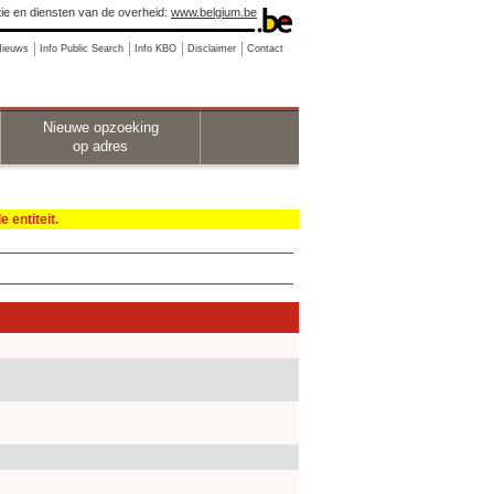
ie en diensten van de overheid:
www.belgium.be
Nieuws
Info Public Search
Info KBO
Disclaimer
Contact
Nieuwe opzoeking
op adres
 entiteit.