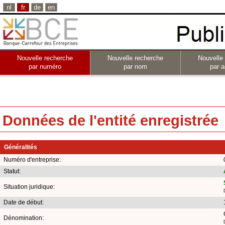
nl
fr
de
en
Nouvelle recherche
Nouvelle recherche
Nouvelle
par numéro
par nom
par a
Données de l'entité enregistrée
Généralités
Numéro d'entreprise:
Statut:
Situation juridique:
Date de début:
Dénomination: