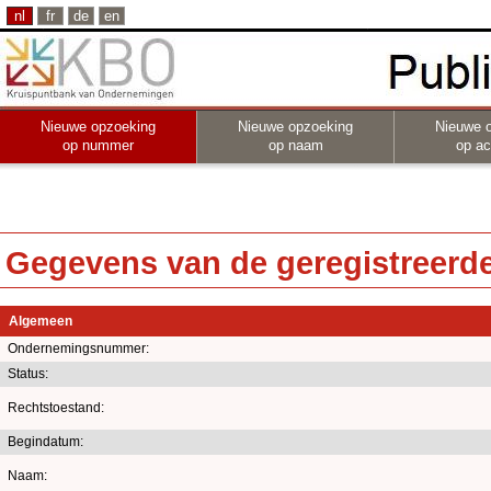
nl
fr
de
en
Nieuwe opzoeking
Nieuwe opzoeking
Nieuwe 
op nummer
op naam
op act
Gegevens van de geregistreerde 
Algemeen
Ondernemingsnummer:
Status:
Rechtstoestand:
Begindatum:
Naam: