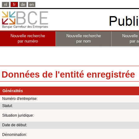
nl
fr
de
en
Nouvelle recherche
Nouvelle recherche
Nouvelle
par numéro
par nom
par a
Données de l'entité enregistrée
Généralités
Numéro d'entreprise:
Statut:
Situation juridique:
Date de début:
Dénomination: