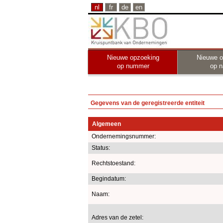
nl
fr
de
en
Nieuwe opzoeking
Nieuwe o
op nummer
op 
Gegevens van de geregistreerde entiteit
Algemeen
Ondernemingsnummer:
Status:
Rechtstoestand:
Begindatum:
Naam:
Adres van de zetel: