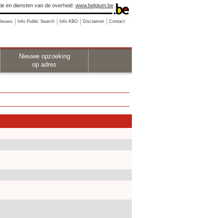
ie en diensten van de overheid:
www.belgium.be
Nieuws
Info Public Search
Info KBO
Disclaimer
Contact
Nieuwe opzoeking
op adres