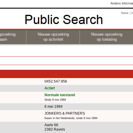
Andere informat
Home
pzoeking
Nieuwe opzoeking
Nieuwe opzoeking
naam
op activiteit
op toelating
0452.547.956
Actief
Normale toestand
Sinds 6 mei 1994
6 mei 1994
JONKERS & PARTNERS
Naam in het Nederlands, sinds 6 mei 1994
Aarle 66
2382 Ravels