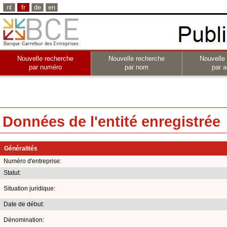
nl
fr
de
en
Nouvelle recherche
Nouvelle recherche
Nouvelle
par numéro
par nom
par a
Données de l'entité enregistrée
Généralités
Numéro d'entreprise:
Statut:
Situation juridique:
Date de début:
Dénomination: