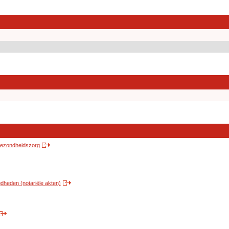
 gezondheidszorg
heden (notariële akten)