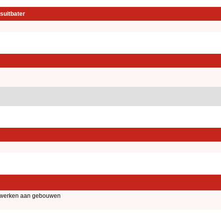
suitbater
iewerken aan gebouwen