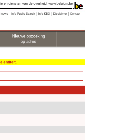
ie en diensten van de overheid:
www.belgium.be
Nieuws
Info Public Search
Info KBO
Disclaimer
Contact
Nieuwe opzoeking
op adres
 entiteit.