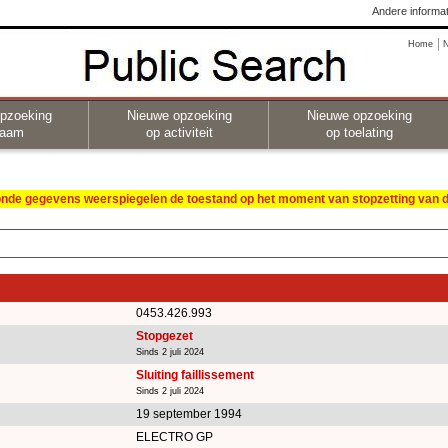
Andere informat
Home
pzoeking
Nieuwe opzoeking
Nieuwe opzoeking
naam
op activiteit
op toelating
oonde gegevens weerspiegelen de toestand op het moment van stopzetting van de
0453.426.993
Stopgezet
Sinds 2 juli 2024
Sluiting faillissement
Sinds 2 juli 2024
19 september 1994
ELECTRO GP