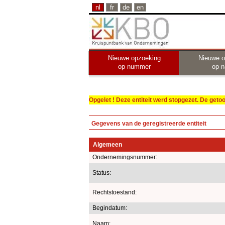
nl
fr
de
en
Nieuwe opzoeking
Nieuwe o
op nummer
op 
Opgelet ! Deze entiteit werd stopgezet. De get
Gegevens van de geregistreerde entiteit
Algemeen
Ondernemingsnummer:
Status:
Rechtstoestand:
Begindatum:
Naam: