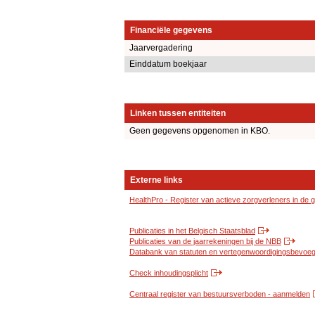
Financiële gegevens
Jaarvergadering
Einddatum boekjaar
Linken tussen entiteiten
Geen gegevens opgenomen in KBO.
Externe links
HealthPro - Register van actieve zorgverleners in de
Publicaties in het Belgisch Staatsblad
Publicaties van de jaarrekeningen bij de NBB
Databank van statuten en vertegenwoordigingsbevoegd
Check inhoudingsplicht
Centraal register van bestuursverboden - aanmelden