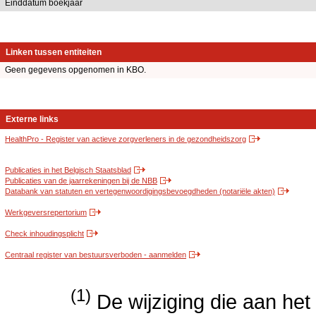
Einddatum boekjaar
Linken tussen entiteiten
Geen gegevens opgenomen in KBO.
Externe links
HealthPro - Register van actieve zorgverleners in de gezondheidszorg
Publicaties in het Belgisch Staatsblad
Publicaties van de jaarrekeningen bij de NBB
Databank van statuten en vertegenwoordigingsbevoegdheden (notariële akten)
Werkgeversrepertorium
Check inhoudingsplicht
Centraal register van bestuursverboden - aanmelden
(1)
De wijziging die aan het