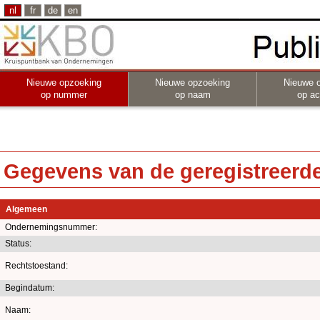
nl
fr
de
en
Nieuwe opzoeking
Nieuwe opzoeking
Nieuwe 
op nummer
op naam
op act
Gegevens van de geregistreerde 
Algemeen
Ondernemingsnummer:
Status:
Rechtstoestand:
Begindatum:
Naam: