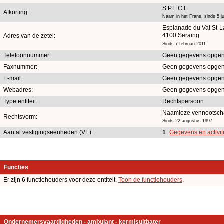
S.P.E.C.I.
Afkorting:
Naam in het Frans, sinds 5 ju
Esplanade du Val St-
4100 Seraing
Adres van de zetel:
Sinds 7 februari 2011
Telefoonnummer:
Geen gegevens opgen
Faxnummer:
Geen gegevens opgen
E-mail:
Geen gegevens opgen
Webadres:
Geen gegevens opgen
Type entiteit:
Rechtspersoon
Naamloze vennootsc
Rechtsvorm:
Sinds 22 augustus 1997
Aantal vestigingseenheden (VE):
1
Gegevens en activit
Functies
Er zijn 6 functiehouders voor deze entiteit.
Toon de functiehouders
.
Ondernemersvaardigheden - ambulant - kermisuitbater