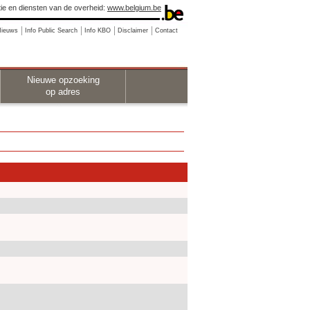
ie en diensten van de overheid:
www.belgium.be
Nieuws
Info Public Search
Info KBO
Disclaimer
Contact
Nieuwe opzoeking
op adres