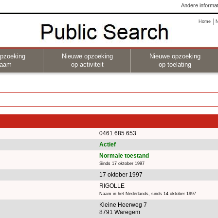
Andere informat
Home
pzoeking
Nieuwe opzoeking
Nieuwe opzoeking
naam
op activiteit
op toelating
0461.685.653
Actief
Normale toestand
Sinds 17 oktober 1997
17 oktober 1997
RIGOLLE
Naam in het Nederlands, sinds 14 oktober 1997
Kleine Heerweg 7
8791 Waregem