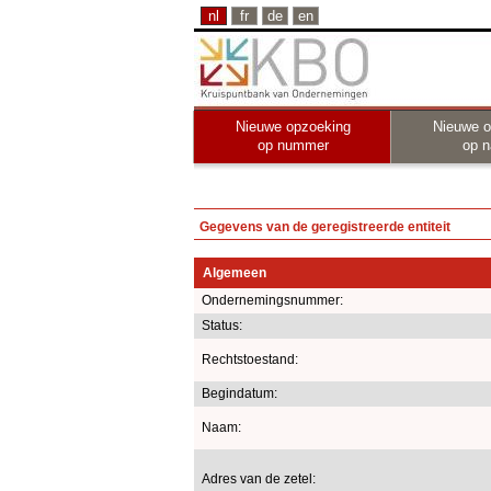
nl
fr
de
en
Nieuwe opzoeking
Nieuwe o
op nummer
op 
Gegevens van de geregistreerde entiteit
Algemeen
Ondernemingsnummer:
Status:
Rechtstoestand:
Begindatum:
Naam:
Adres van de zetel: