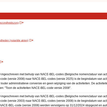
 gezondheidszorg
heden (notariële akten)
BO ingeschreven met behulp van NACE-BEL-codes (Belgische nomenclatuur van activ
code (versie 2008) naar NACE-BEL-codes (versie 2025) is de begindatum van activ
 louter administratieve conversie en geen wijziging van de activiteiten. De activi
kken: "Toon de activiteiten NACE-BEL-code versie 2008".
BO ingeschreven met behulp van NACE-BEL-codes (Belgische nomenclatuur van activ
code (versie 2003) naar NACE-BEL-codes (versie 2008) is de begindatum van activ
en NACE-BEL-code (versie 2008) werden vervolgens op 31/12/2024 stopgezet en a