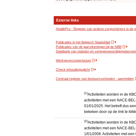
Externe links
HealthPro - Register van actieve zorgverleners in de
Publicaties in het Belgisch Staatsblad
Publicaties van de jaarrekeningen bij de NBB
Databank van statuten en vertegenwoordigingsbevoegd
Werkgeversrepertorium
Check inhoudingsplicht
Centraal register van bestuursverboden - aanmelden
(1)
Activiteiten worden in de K
activiteiten met een NACE-BEL-
01/01/2025. Het betreft dus een
bekeken door op de link te kli
(2)
Activiteiten worden in de K
activiteiten met een NACE-BEL-
1/01/2008. Activiteiten met e