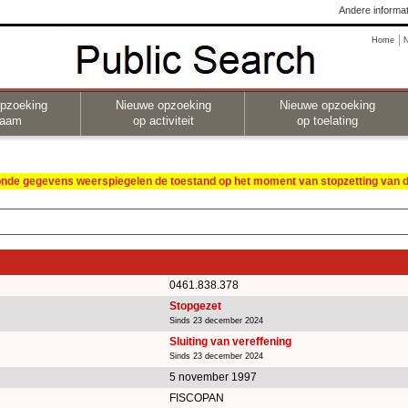
Andere informat
Home
pzoeking
Nieuwe opzoeking
Nieuwe opzoeking
naam
op activiteit
op toelating
oonde gegevens weerspiegelen de toestand op het moment van stopzetting van de
0461.838.378
Stopgezet
Sinds 23 december 2024
Sluiting van vereffening
Sinds 23 december 2024
5 november 1997
FISCOPAN