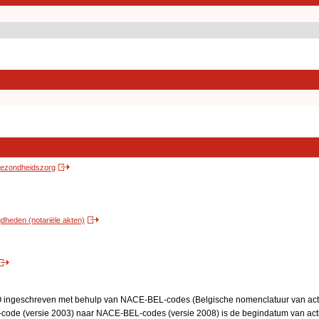
 gezondheidszorg
heden (notariële akten)
BO ingeschreven met behulp van NACE-BEL-codes (Belgische nomenclatuur van activ
code (versie 2003) naar NACE-BEL-codes (versie 2008) is de begindatum van activ