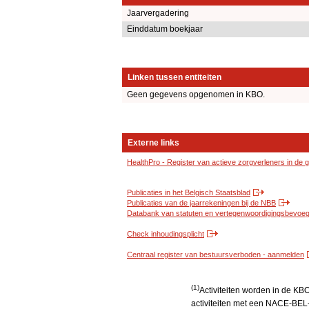
Jaarvergadering
Einddatum boekjaar
Linken tussen entiteiten
Geen gegevens opgenomen in KBO.
Externe links
HealthPro - Register van actieve zorgverleners in de
Publicaties in het Belgisch Staatsblad
Publicaties van de jaarrekeningen bij de NBB
Databank van statuten en vertegenwoordigingsbevoegd
Check inhoudingsplicht
Centraal register van bestuursverboden - aanmelden
(1)
Activiteiten worden in de K
activiteiten met een NACE-BEL-