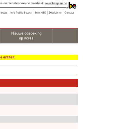
ie en diensten van de overheid:
www.belgium.be
Nieuws
Info Public Search
Info KBO
Disclaimer
Contact
Nieuwe opzoeking
op adres
 entiteit.