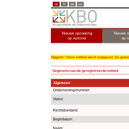
nl
fr
de
en
Nieuwe opzoeking
Nieuwe o
op nummer
op 
Opgelet ! Deze entiteit werd stopgezet. De get
Gegevens van de geregistreerde entiteit
Algemeen
Ondernemingsnummer:
Status:
Rechtstoestand:
Begindatum:
Naam: