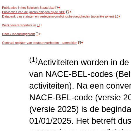
Publicaties in het Belgisch Staatsblad
Publicaties van de jaarrekeningen bij de NBB
Databank van statuten en vertegenwoordigingsbevoegdheden (notariële akten)
Werkgeversrepertorium
Check inhoudingsplicht
Centraal register van bestuursverboden - aanmelden
(1)
Activiteiten worden in 
van NACE-BEL-codes (Bel
activiteiten). Na een conve
NACE-BEL-code (versie 2
(versie 2025) is de beginda
01/01/2025. Het betreft dus