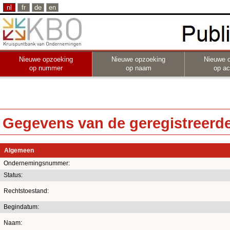
nl
fr
de
en
Nieuwe opzoeking
Nieuwe opzoeking
Nieuwe 
op nummer
op naam
op act
Gegevens van de geregistreerde 
Algemeen
Ondernemingsnummer:
Status:
Rechtstoestand:
Begindatum:
Naam: